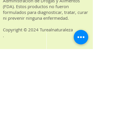
Administración de Drogas y Alimentos
(FDA). Estos productos no fueron
formulados para diagnosticar, tratar, curar
ni prevenir ninguna enfermedad.
Copyright © 2024 Turealnaturaleza
.
Gissela R. Torrella Pionera en la
curación y rejuvenecimiento usando
los alimentos vivos vegetales, en la
comunidad hispana. Autora del libro
"Tu Real Naturaleza". Conferencista
internacional, profesora de salud y
chef de alimentos crudos certificada
por el centro de salud más antiguo y
prestigioso del mundo “Hippocrates
Heath Institute".